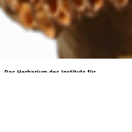
Das Herbarium des
Instituts für
Organismische und Molekulare
Evolutionsbiologie
der Johannes
Gutenberg-Universität Mainz umfasst ca.
65.000 Objekte: Herbarbelege, eine
Sammlung von gefriergetrockneten
Pilzen, eine Sammlung von Früchten und