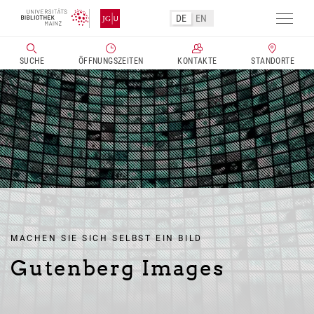
Direkt
DE
EN
zum
Navig
Inhalt
aktivi
SUCHE
ÖFFNUNGSZEITEN
KONTAKTE
STANDORTE
MACHEN SIE SICH SELBST EIN BILD
Gutenberg Images