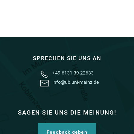
Lerchner
Edmund Dulac, Shakespeare's Macbeth. Poster for His
Majesty's Theatre (1911)
SPRECHEN SIE UNS AN
+49 6131 39-22633
info@ub.uni-mainz.de
Poster of the Mainz University Discussions: The
Symbol as an Instrument and Object of Research. Here:
Symbol as a Motif and Principle in Art. Lecture by Prof.
SAGEN SIE UNS DIE MEINUNG!
Dr. Lic. Theol. Friedrich Gerke (Mainz)
Feedback geben