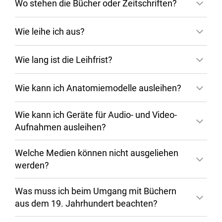
Wo stehen die Bücher oder Zeitschriften?
Sie erhalten eine Aktivierungsmail vom ZDV.
Bitte befolgen Sie die einzelnen Schritte, die
ausleihe@ub.uni-mainz.de
Wie leihe ich aus?
in der E-Mail aufgeführt werden. Danach
erhalten Sie zwei weitere E-Mails mit Ihren
Wie lang ist die Leihfrist?
Nutzungsdaten. Sie haben nun einen "JGU-
Account mit eingeschränkten Rechten"
Wie kann ich Anatomiemodelle ausleihen?
(Benutzername "ub……"), ein Passwort und
eine 6stellige PIN.
Wie kann ich Geräte für Audio- und Video-
Bitte beachten Sie:
Mit einem "JGU-Account
Aufnahmen ausleihen?
mit eingeschränkten Rechten" ist keine
WLAN- oder VPN-Nutzung möglich und
Welche Medien können nicht ausgeliehen
Rechercheportal verzeichnet
Login nur an ausgewählten Bibliotheks-PCs.
werden?
Nach Erhalt der vierten E-Mail gehen Sie an
Signatur des Modells
Was muss ich beim Umgang mit Büchern
eine der Ausleihtheken in der
aus dem 19. Jahrhundert beachten?
Zentralbibliothek, Bereichsbibliothek