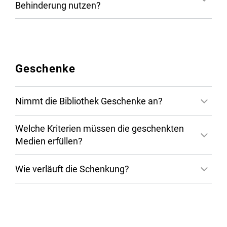
Behinderung nutzen?
Bereichsbibliothek Mathematik,
Informatik, Naturwissenschaften und
Technik
Bereichsbibliothek Philosophicum
Geschenke
Bereichsbibliothek Rechts- und
Wirtschaftswissenschaften
Open Access
Nimmt die Bibliothek Geschenke an?
Bereichsbibliothek Theologie
Bereichsbibliothek Translations-,
Welche Kriterien müssen die geschenkten
Sprach- und Kulturwissenschaft
Medien erfüllen?
Bereichsbibliothek Universitätsmedizin
Wie verläuft die Schenkung?
Zentralbibliothek
E-
Mail