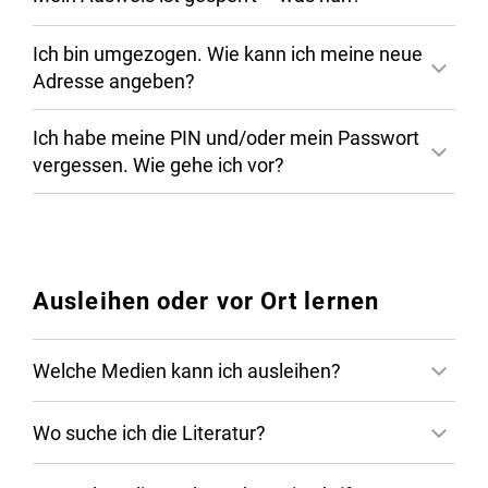
Vor Ort
Ich bin umgezogen. Wie kann ich meine neue
Adresse angeben?
Bereichsbibliothek Mathematik,
Ich habe meine PIN und/oder mein Passwort
Informatik, Naturwissenschaften und
vergessen. Wie gehe ich vor?
Technik
Bereichsbibliothek Translations-,
Sprach- und Kulturwissenschaft
Bereichsbibliothek Universitätsmedizin
Ausleihen oder vor Ort lernen
Zentralbibliothek
Welche Medien kann ich ausleihen?
Per E-Mail
Wo suche ich die Literatur?
Formular