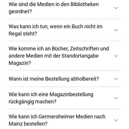
Universitätsmedizin, Bereichsbibliothek
Wie sind die Medien in den Bibliotheken
geordnet?
Mathematik, Informatik,
Ausleihtheke der Zentralbibliothek
Naturwissenschaften und Technik oder der
Was kann ich tun, wenn ein Buch nicht im
Bereichsbibliothek Translations-, Sprach- und
Regal steht?
Schlüsselkarte
Kulturwissenschaft (während der
Servicezeiten mit Fachpersona
l
) und legen
Wie komme ich an Bücher, Zeitschriften und
Ihren Personalausweis vor, alternativ Ihren
Tagesausleihe
andere Medien mit der Standortangabe
Reisepass und eine amtliche inländische
Schlüsselkarte
Magazin?
Meldebestätigung
und das Modell
spätestens am
nächsten Werktag
Wann ist meine Bestellung abholbereit?
ausleihe@ub.uni-mainz.de
.
Wie kann ich eine Magazinbestellung
Angehörige der Einrichtungen, die
von der
rückgängig machen?
Jahresgebühr befreit
sind, legen bitte
Wie kann ich Germersheimer Medien nach
außerdem einen Nachweis ihrer
Mainz bestellen?
nur in den Räumen
Zugehörigkeit vor.