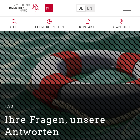
Direkt
DE
EN
zum
Navig
Inhalt
aktivi
SUCHE
ÖFFNUNGSZEITEN
KONTAKTE
STANDORTE
FAQ
Ihre Fragen, unsere
Antworten