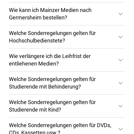
der Zentralbibliothek und der
Minderjährige benötigen
Wie kann ich Mainzer Medien nach
Bereichsbibliothek Georg Forster-
eine
Einverständniserklärung
(PDF) eines
Germersheim bestellen?
Gebäude
Erziehungsberechtigten. Externe werden
nach Begleichen der jährlichen
Welche Sonderregelungen gelten für
Nutzungsgebühr für die Ausleihe
Hochschulbedienstete?
freigeschaltet.
Wie verlängere ich die Leihfrist der
entliehenen Medien?
Welche Sonderregelungen gelten für
Studierende mit Behinderung?
Welche Sonderregelungen gelten für
Studierende mit Kind?
Welche Sonderregelungen gelten für DVDs,
CDs, Kassetten usw.?