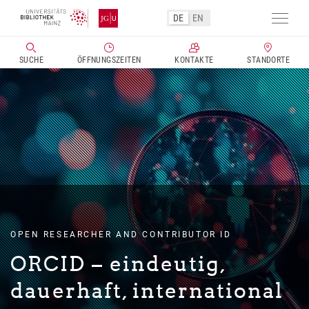
Direkt
DE
EN
zum
Navig
Inhalt
aktivi
SUCHE
ÖFFNUNGSZEITEN
KONTAKTE
STANDORTE
OPEN RESEARCHER AND CONTRIBUTOR ID
ORCID – eindeutig,
dauerhaft, international