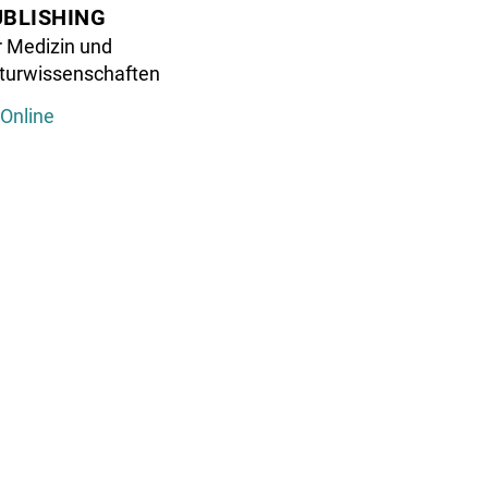
age
UBLISHING
tching
r Medizin und
turwissenschaften
s
ic
Online