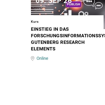
09. SEP 26
Kurs
EINSTIEG IN DAS
Image
FORSCHUNGSINFORMATIONSSY
matching
GUTENBERG RESEARCH
this
ELEMENTS
topic
Online
Seitennummerierung