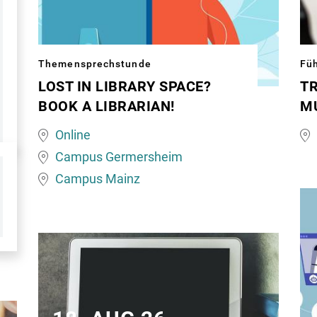
Themensprechstunde
Fü
LOST IN LIBRARY SPACE?
T
Image
No
BOOK A LIBRARIAN!
M
matching
au
Online
this
Kl
Campus Germersheim
topic
Campus Mainz