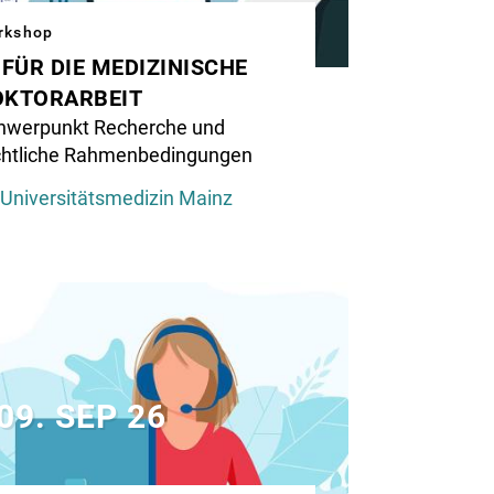
rkshop
 FÜR DIE MEDIZINISCHE
stration
OKTORARBEIT
hwerpunkt Recherche und
chtliche Rahmenbedingungen
Universitätsmedizin Mainz
r
dizin:
ne
rson
trachtet
m
09. SEP 26
mputer
nen