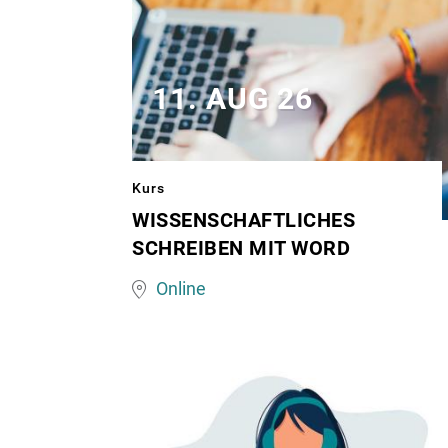
11. AUG 26
Kurs
WISSENSCHAFTLICHES
Frau
SCHREIBEN MIT WORD
schreibt
Online
am
Laptop