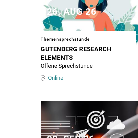
26. AUG 26
Themensprechstunde
GUTENBERG RESEARCH
Image
ELEMENTS
matching
Offene Sprechstunde
this
Online
topic