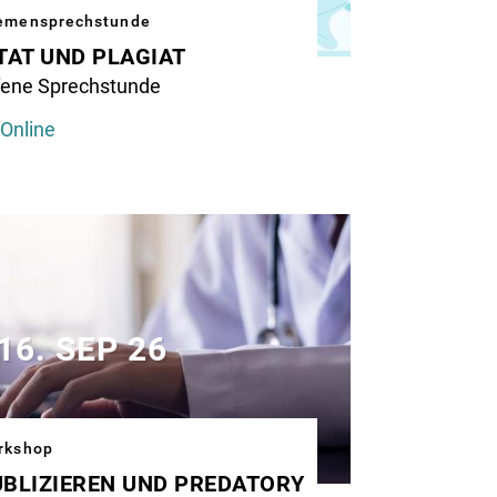
sistenten,
emensprechstunde
dizinische
TAT UND PLAGIAT
ten
age
fene Sprechstunde
d
tching
Online
ne
s
ntgenaufnahme
ic
16. SEP 26
rkshop
BLIZIEREN UND PREDATORY