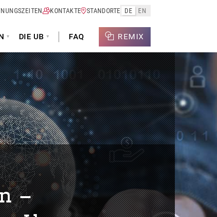
FNUNGSZEITEN
KONTAKTE
STANDORTE
DE
EN
N
DIE UB
FAQ
REMIX
n –