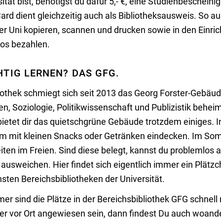
ität bist, benötigst du dafür 5,- €, eine Studienbescheini
ard dient gleichzeitig auch als Bibliotheksausweis. So a
er Uni kopieren, scannen und drucken sowie in den Einri
os bezahlen.
HTIG LERNEN? DAS GFG.
iothek schmiegt sich seit 2013 das Georg Forster-Gebäude 
, Soziologie, Politikwissenschaft und Publizistik beheim
 bietet dir das quietschgrüne Gebäude trotzdem einiges.
em mit kleinen Snacks oder Getränken eindecken. Im So
iten im Freien. Sind diese belegt, kannst du problemlos 
ausweichen. Hier findet sich eigentlich immer ein Plätz
sten Bereichsbibliotheken der Universität.
 sind die Plätze in der Bereichsbibliothek GFG schnell r
er vor Ort angewiesen sein, dann findest Du auch woand