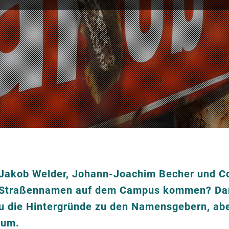
r, Jakob Welder, Johann-Joachim Becher und C
ie Straßennamen auf dem Campus kommen? Dan
 du die Hintergründe zu den Namensgebern, ab
ium.