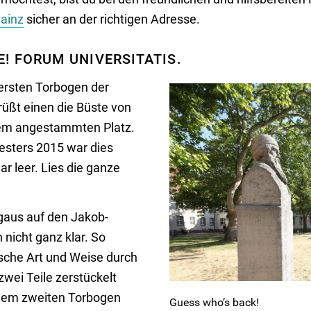
ainz
sicher an der richtigen Adresse.
E! FORUM UNIVERSITATIS.
ersten Torbogen der
üßt einen die Büste von
em angestammten Platz.
sters 2015 war dies
r leer. Lies die ganze
gaus auf den Jakob-
 nicht ganz klar. So
ische Art und Weise durch
zwei Teile zerstückelt
 dem zweiten Torbogen
Guess who’s back!