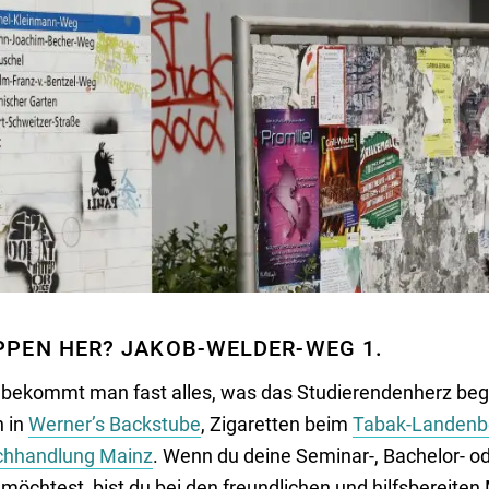
PPEN HER? JAKOB-WELDER-WEG 1.
bekommt man fast alles, was das Studierendenherz begeh
n in
Werner’s Backstube
, Zigaretten beim
Tabak-Landenb
hhandlung Mainz
. Wenn du deine Seminar-, Bachelor- o
möchtest, bist du bei den freundlichen und hilfsbereiten