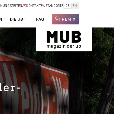
FNUNGSZEITEN
KONTAKTE
STANDORTE
DE
EN
N
DIE UB
FAQ
REMIX
der-