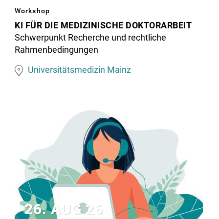
llustration
Workshop
zu
KI FÜR DIE MEDIZINISCHE DOKTORARBEIT
KI
Schwerpunkt Recherche und rechtliche
Rahmenbedingungen
in
der
Universitätsmedizin Mainz
Medizin:
Eine
Person
betrachtet
am
Computer
einen
KI-
Assistenten,
26. AUG 26
medizinische