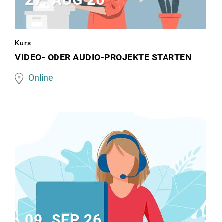
Image
Kurs
matching
VIDEO- ODER AUDIO-PROJEKTE STARTEN
this
Online
topic
09. SEP 26