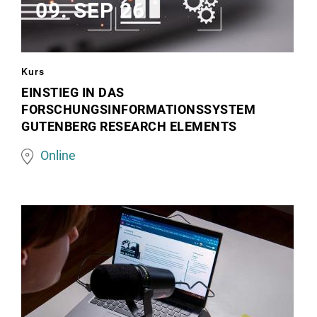
09. SEP 26
Image
Kurs
matching
EINSTIEG IN DAS
FORSCHUNGSINFORMATIONSSYSTEM
this
GUTENBERG RESEARCH ELEMENTS
topic
Online