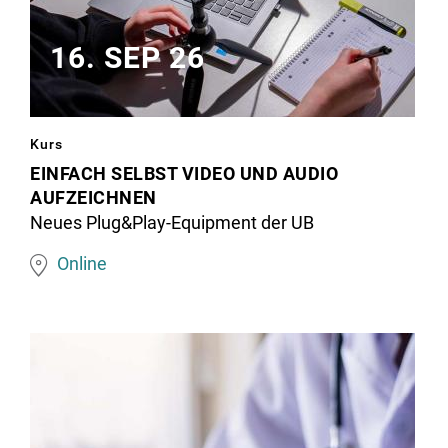
16. SEP 26
schräge
Kurs
Seitenansicht
EINFACH SELBST VIDEO UND AUDIO
AUFZEICHNEN
eines
Neues Plug&Play-Equipment der UB
Menschen
vor
Online
einem
Laptop
und
einem
Mikrofon