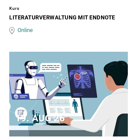
Computer
Kurs
und
LITERATURVERWALTUNG MIT ENDNOTE
Bücherstapel
Online
19. AUG 26