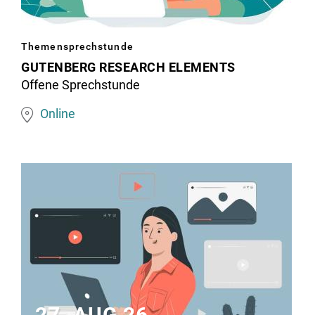
Daten
und
Image
eine
Themensprechstunde
matching
Röntgenaufnahme
GUTENBERG RESEARCH ELEMENTS
this
Offene Sprechstunde
topic
Online
27. AUG 26