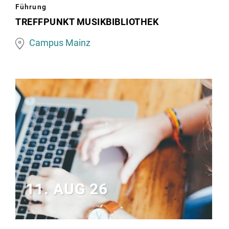
Notenblatt
Führung
auf
TREFFPUNKT MUSIKBIBLIOTHEK
Klaviertasten
Campus Mainz
11. AUG 26