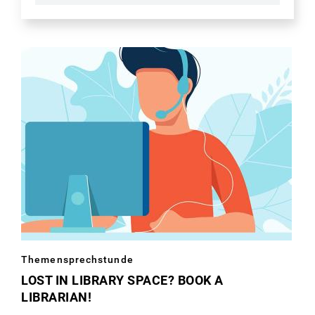
Image
Themensprechstunde
matching
LOST IN LIBRARY SPACE? BOOK A
LIBRARIAN!
this