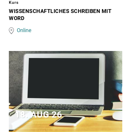
Frau
Kurs
schreibt
WISSENSCHAFTLICHES SCHREIBEN MIT
WORD
am
Laptop
Online
18. AUG 26