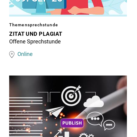
Image
Themensprechstunde
matching
ZITAT UND PLAGIAT
this
Offene Sprechstunde
topic
Online