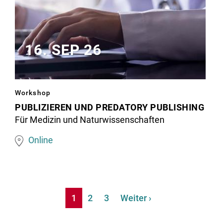
16. SEP 26
Image
Workshop
matching
PUBLIZIEREN UND PREDATORY PUBLISHING
this
Für Medizin und Naturwissenschaften
topic
Online
Seitennummerierung
Aktuelle
1
Seite
2
Seite
3
Nächste
Weiter ›
Seite
Seite