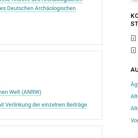
d des Deutschen Archäologischen
K
S
A
n
Äg
chen Welt (ANRW)
Al
 Verlinkung der einzelnen Beiträge
Alt
Vo