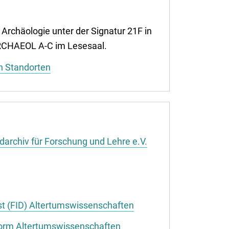
e Archäologie unter der Signatur 21F in
RCHAEOL A-C im Lesesaal.
n Standorten
ildarchiv für Forschung und Lehre e.V.
t (FID) Altertumswissenschaften
form Altertumswissenschaften