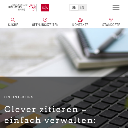
DE
EN
Navig
aktivi
SUCHE
ÖFFNUNGSZEITEN
KONTAKTE
STANDORTE
Direkt
zum
Inhalt
ONLINE-KURS
Clever zitieren –
einfach verwalten: