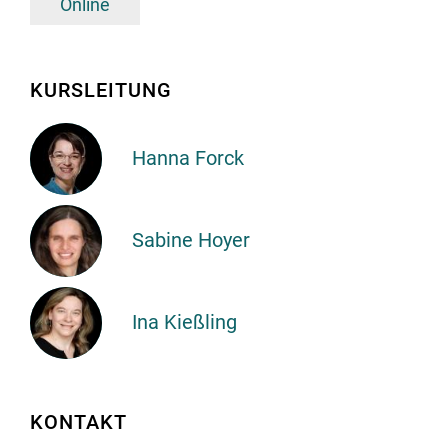
Online
KURSLEITUNG
Hanna Forck
Hanna
Forck
Sabine Hoyer
Sabine
Hoyer
Ina Kießling
Ina
Kießling
KONTAKT