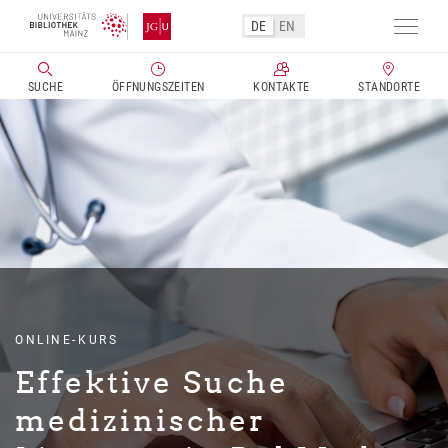
DE
EN
Navig
aktivi
SUCHE
ÖFFNUNGSZEITEN
KONTAKTE
STANDORTE
Direkt
zum
Inhalt
ONLINE-KURS
Effektive Suche
medizinischer