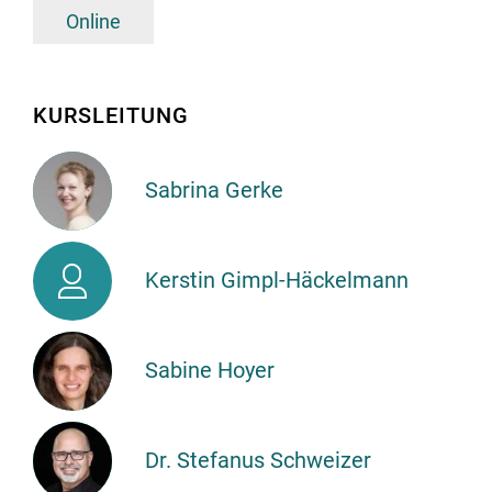
Online
KURSLEITUNG
Sabrina Gerke
Sabrina
Kerstin
Gerke
Kerstin Gimpl-Häckelmann
Gimpl-
Häckelmann
Sabine Hoyer
Sabine
Hoyer
Dr. Stefanus Schweizer