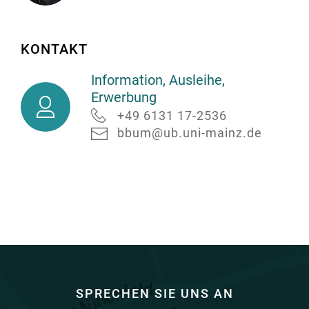
Dr.
Stefanus
KONTAKT
Schweizer
Information, Ausleihe,
Information,
Erwerbung
Ausleihe,
+49 6131 17-2536
Erwerbung
bbum@ub.uni-mainz.de
SPRECHEN SIE UNS AN