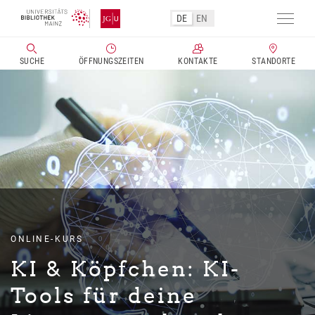
DE
EN
Navig
aktivi
SUCHE
ÖFFNUNGSZEITEN
KONTAKTE
STANDORTE
Direkt
zum
Inhalt
ONLINE-KURS
KI & Köpfchen:
KI-
Tools für deine