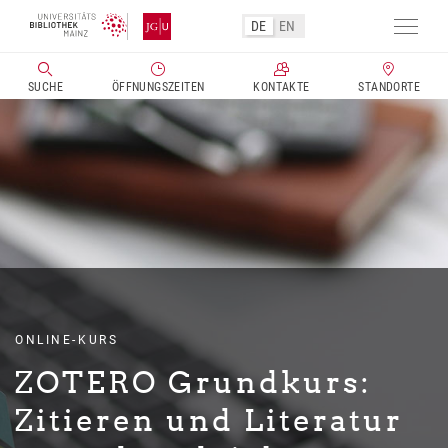
DE
EN
Navig
aktivi
SUCHE
ÖFFNUNGSZEITEN
KONTAKTE
STANDORTE
Direkt
zum
Inhalt
ONLINE-KURS
ZOTERO Grundkurs:
Zitieren und Literatur