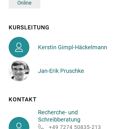
Online
KURSLEITUNG
Kerstin
Kerstin Gimpl-Häckelmann
Gimpl-
Häckelmann
Jan-Erik Pruschke
Jan-
Erik
KONTAKT
Pruschke
Recherche- und
Schreibberatung
Recherche-
+49 7274 50835-213