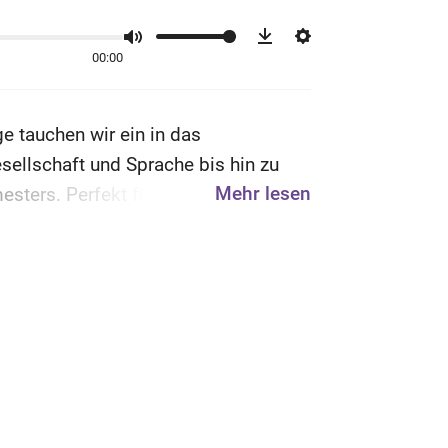
Download
Einstellungen
00:00
Stumm
ge tauchen wir ein in das
esellschaft und Sprache bis hin zu
Mehr lesen
ers. Perfekt für alle, die Italien
rkulturelle Skills erwerben wollen.
mainz.de
.
lienisch
,
Italienisch auf Lehramt
und
ium.uni-mainz.de