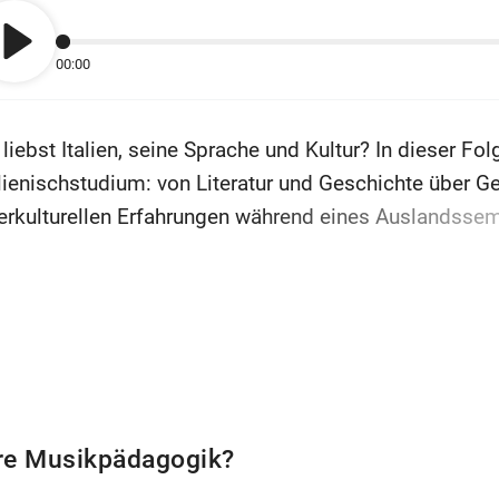
00:00
Wiedergabe
 liebst Italien, seine Sprache und Kultur? In dieser Fol
alienischstudium: von Literatur und Geschichte über G
terkulturellen Erfahrungen während eines Auslandssemest
tdecken und gleichzeitig wertvolle sprachliche und inte
nn Ihr Fragen habt, schreibt uns einfach an
zsb@uni-
lgende Links geben Euch weitere Infos:
Steckbrief Ita
asmus
.
taliano_jgu
re Musikpädagogik?
hr Infos zum Thema Studienwahl findet Ihr unter
stud