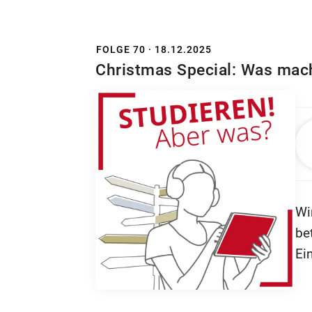
ra
To
St
Gu
We
FOLGE 70 · 18.12.2025
Mu
Kl
Christmas Special: Was macht
kö
Um
We
Fo
Um
Wi
Ex
be
In
Ei
oh
Me
fe
Mo