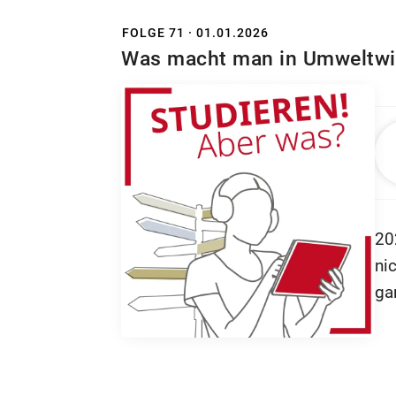
mi
FOLGE 71 · 01.01.2026
Was macht man in Umweltwi
We
Fo
He
Ko
Un
ma
20
Ge
ni
ka
ga
Me
un
Ex
Mo
no
Gu