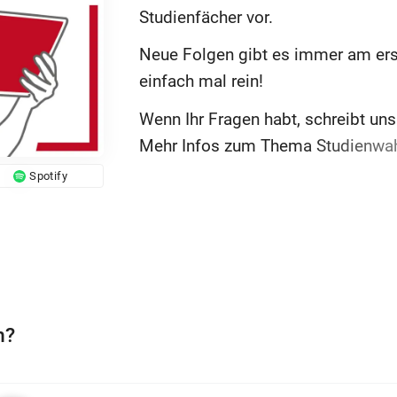
Studienfächer vor.
Neue Folgen gibt es immer am ers
einfach mal rein!
Wenn Ihr Fragen habt, schreibt un
Mehr Infos zum Thema Studienwahl
mainz.de
.
Spotify
Moderation: Franziska Hebart, Dr. 
Winkler, Zentrale Studienberatung
Mainz.
Schnitt: Christian Albrecht, Zentru
Johannes Gutenberg-Universität M
h?
Musik: "Chill HipHop Fashion" von