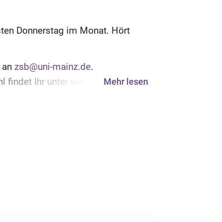
ten Donnerstag im Monat. Hört
s an
zsb@uni-mainz.de
.
 findet Ihr unter
www.studium.uni-
Mehr lesen
Annabelle Schülein und Julia
 der Johannes Gutenberg-Universität
m für audiovisuelle Produktion der
ainz.
 Irina Kakhiani (TuneLabs)