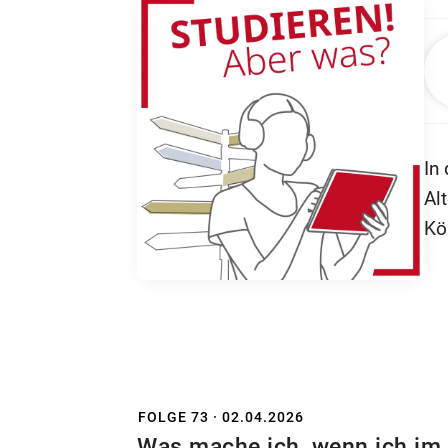
Mo
Gu
To
Gu
Mu
In
Al
Kö
Be
Mu
de
bi
un
FOLGE 73 · 02.04.2026
We
Was mache ich, wenn ich im