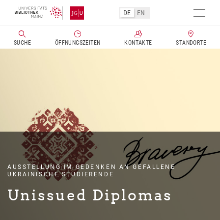
DE
EN
Navig
aktivi
SUCHE
ÖFFNUNGSZEITEN
KONTAKTE
STANDORTE
Direkt
zum
Inhalt
AUSSTELLUNG IM GEDENKEN AN GEFALLENE
UKRAINISCHE STUDIERENDE
Unissued Diplomas