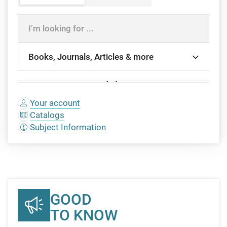
Search
Your account
Catalogs
Subject Information
Highlights,
GOOD
news
TO KNOW