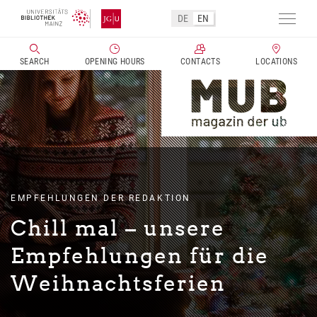
Skip
DE
EN
to
Toggl
main
navig
SEARCH
OPENING HOURS
CONTACTS
LOCATIONS
content
EMPFEHLUNGEN DER REDAKTION
Chill mal – unsere
Empfehlungen für die
Weihnachtsferien