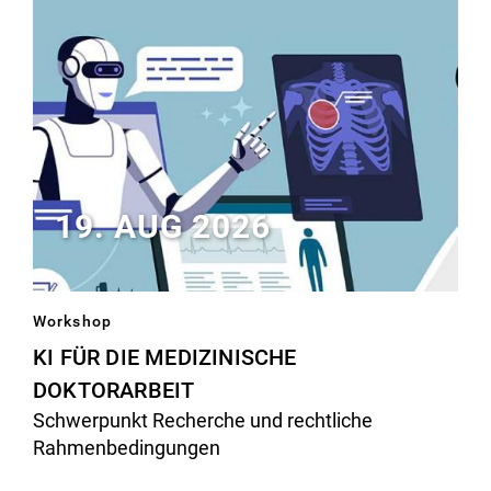
Computer
und
Bücherstapel
19. AUG 2026
Workshop
KI FÜR DIE MEDIZINISCHE
DOKTORARBEIT
Schwerpunkt Recherche und rechtliche
llustration
Rahmenbedingungen
zu