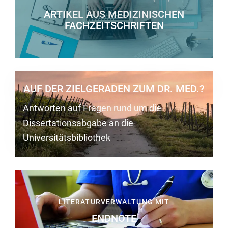
ARTIKEL AUS MEDIZINISCHEN
Röntgenaufnahme
FACHZEITSCHRIFTEN
Mediziner
am
AUF DER ZIELGERADEN ZUM DR. MED.?
Laptop
Antworten auf Fragen rund um die
Dissertationsabgabe an die
Universitätsbibliothek
Weg
führt
über
LITERATURVERWALTUNG MIT
einen
ENDNOTE
Hügel