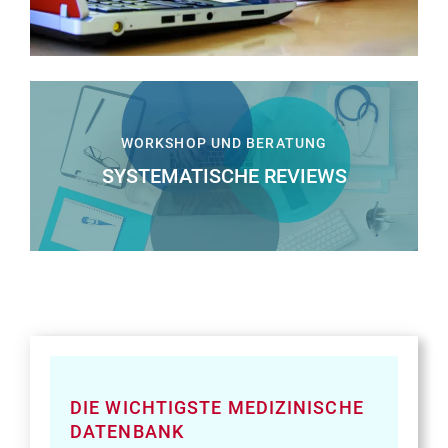
Image
matching
this
WORKSHOP UND BERATUNG
topic
SYSTEMATISCHE REVIEWS
Image
matching
this
topic
DIE WICHTIGSTE MEDIZINISCHE
DATENBANK