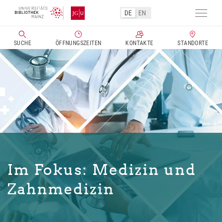
DE
EN
Navig
aktivi
SUCHE
ÖFFNUNGSZEITEN
KONTAKTE
STANDORTE
Direkt
zum
Inhalt
Im Fokus: Medizin und
Zahnmedizin