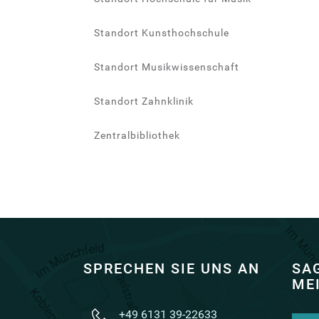
Standort Kunsthochschule
Standort Musikwissenschaft
Standort Zahnklinik
Zentralbibliothek
SPRECHEN SIE UNS AN
SAG
ME
+49 6131 39-22633