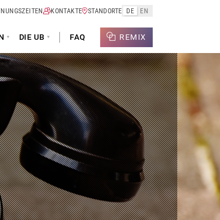
FNUNGSZEITEN
KONTAKTE
STANDORTE
DE
EN
N
DIE UB
FAQ
REMIX