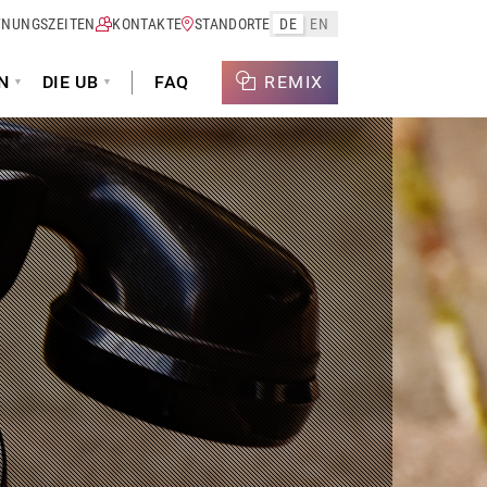
FNUNGSZEITEN
KONTAKTE
STANDORTE
DE
EN
N
DIE UB
FAQ
REMIX