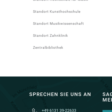
Standort Kunsthochschule
Standort Musikwissenschaft
Standort Zahnklinik
Zentralbibliothek
SPRECHEN SIE UNS AN
SAG
ME
+49 6131 39-22633