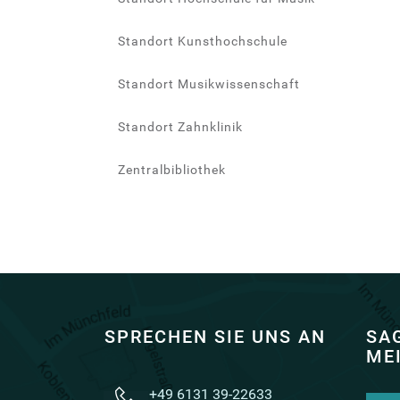
Standort Kunsthochschule
Standort Musikwissenschaft
Standort Zahnklinik
Zentralbibliothek
SPRECHEN SIE UNS AN
SAG
ME
+49 6131 39-22633