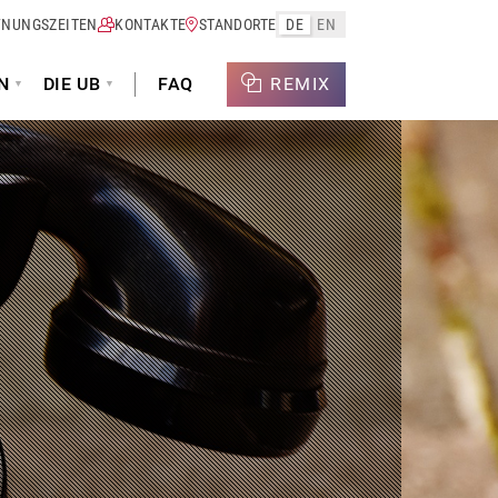
FNUNGSZEITEN
KONTAKTE
STANDORTE
DE
EN
N
DIE UB
FAQ
REMIX