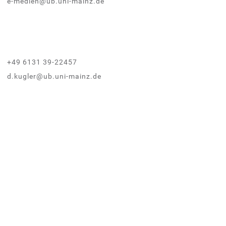
e-medien@ub.uni-mainz.de
+49 6131 39-22457
d.kugler@ub.uni-mainz.de