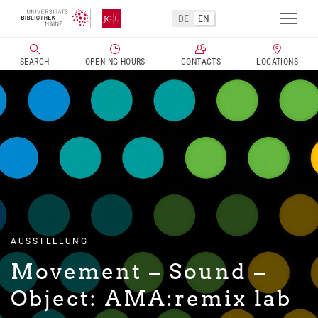
DE
EN
Toggl
navig
SEARCH
OPENING HOURS
CONTACTS
LOCATIONS
Skip
to
main
content
AUSSTELLUNG
Movement – Sound –
Object:
AMA:remix lab